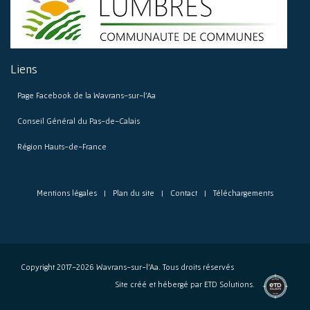
Liens
Page Facebook de la Wavrans-sur-l’Aa
Conseil Général du Pas-de-Calais
Région Hauts-de-France
Mentions légales
Plan du site
Contact
Téléchargements
Copyright 2017-2026 Wavrans-sur-l’Aa. Tous droits réservés
l'agence
Site créé et hébergé par
ETD Solutions.
de
création