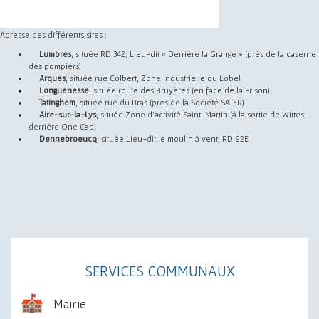
Adresse des différents sites :
Lumbres
, située RD 342, Lieu-dit « Derrière la Grange » (près de la caserne
des pompiers)
Arques
, située rue Colbert, Zone Industrielle du Lobel
Longuenesse
, située route des Bruyères (en face de la Prison)
Tatinghem
, située rue du Bras (près de la Société SATER)
Aire-sur-la-Lys
, située Zone d’activité Saint-Martin (à la sortie de Wittes,
derrière One Cap)
Dennebroeucq
, située Lieu-dit le moulin à vent, RD 92E
SERVICES COMMUNAUX
Mairie