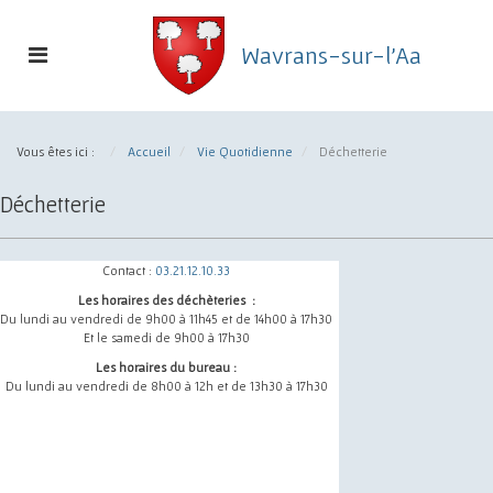
Toggle
Wavrans-sur-l'Aa
navigation
Commune
de
Vous êtes ici :
Accueil
Vie Quotidienne
Déchetterie
Wavrans-
sur-
Déchetterie
l'Aa
Contact :
03.21.12.10.33
Les horaires des déchèteries :
Du lundi au vendredi de 9h00 à 11h45 et de 14h00 à 17h30
Et le samedi de 9h00 à 17h30
Les horaires du bureau :
Du lundi au vendredi de 8h00 à 12h et de 13h30 à 17h30