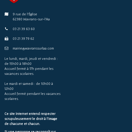
9 rue de l'Église
62380 Wavrans-sur-l'Aa
03 21 39 63 60
03 21 39 79 62
mairie@wavranssurlaa.com
Le lundi, mardi, jeudi et vendredi :
de 15h00 à 18h00
Accueil fermé à 17h pendant les
vacances scolaires.
Le mardi et samedi : de 10h00 à
12h00
Accueil fermé pendant les vacances
scolaires.
Ce site Internet entend respecter
scrupuleusement le droit à l'image
de chacune et chacun.
Si une personne se reconnaît sur