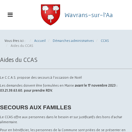
Toggle
Wavrans-sur-l'Aa
navigation
Commune
de
Vous êtes ici :
Accueil
Démarches administratives
CCAS
Wavrans-
Aides du CCAS
sur-
l'Aa
Aides du CCAS
Le C.C.A.S. propose des secours à l'occasion de Noël
Les demandes doivent être formulées en Mairie
avant le 17 novembre 2023 :
03.21.39.63.60. pour prendre RDV.
SECOURS AUX FAMILLES
Le CCAS offre aux personnes dans le besoin et sur justificatifs des bons d’achat
alimentaire.
Pour en bénéficier, les personnes de la Commune sont priées de se présenter en