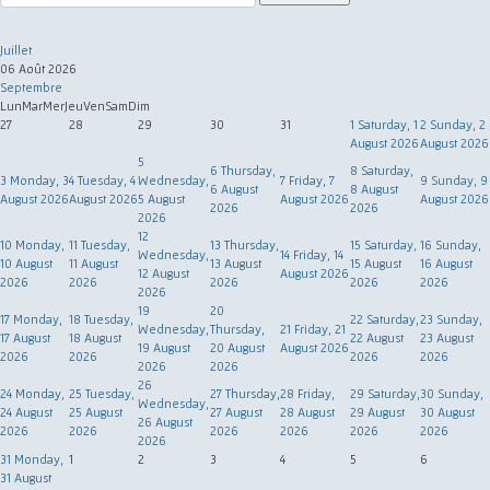
Juillet
06 Août 2026
Septembre
Lun
Mar
Mer
Jeu
Ven
Sam
Dim
27
28
29
30
31
1
Saturday, 1
2
Sunday, 2
August 2026
August 2026
5
6
Thursday,
8
Saturday,
3
Monday, 3
4
Tuesday, 4
Wednesday,
7
Friday, 7
9
Sunday, 9
6 August
8 August
August 2026
August 2026
5 August
August 2026
August 2026
2026
2026
2026
12
10
Monday,
11
Tuesday,
13
Thursday,
15
Saturday,
16
Sunday,
Wednesday,
14
Friday, 14
10 August
11 August
13 August
15 August
16 August
12 August
August 2026
2026
2026
2026
2026
2026
2026
19
20
17
Monday,
18
Tuesday,
22
Saturday,
23
Sunday,
Wednesday,
Thursday,
21
Friday, 21
17 August
18 August
22 August
23 August
19 August
20 August
August 2026
2026
2026
2026
2026
2026
2026
26
24
Monday,
25
Tuesday,
27
Thursday,
28
Friday,
29
Saturday,
30
Sunday,
Wednesday,
24 August
25 August
27 August
28 August
29 August
30 August
26 August
2026
2026
2026
2026
2026
2026
2026
31
Monday,
1
2
3
4
5
6
31 August