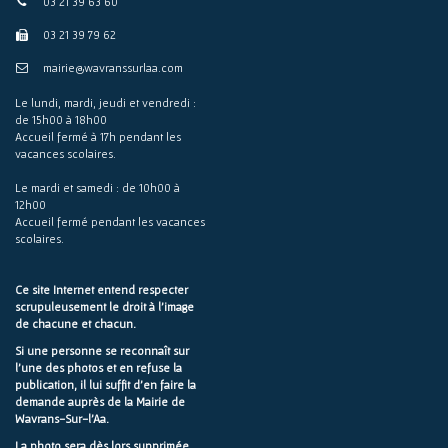
03 21 39 63 60
03 21 39 79 62
mairie@wavranssurlaa.com
Le lundi, mardi, jeudi et vendredi :
de 15h00 à 18h00
Accueil fermé à 17h pendant les
vacances scolaires.
Le mardi et samedi : de 10h00 à
12h00
Accueil fermé pendant les vacances
scolaires.
Ce site Internet entend respecter
scrupuleusement le droit à l'image
de chacune et chacun.
Si une personne se reconnaît sur
l'une des photos et en refuse la
publication, il lui suffit d'en faire la
demande auprès de la Mairie de
Wavrans-Sur-l'Aa.
La photo sera dès lors supprimée.