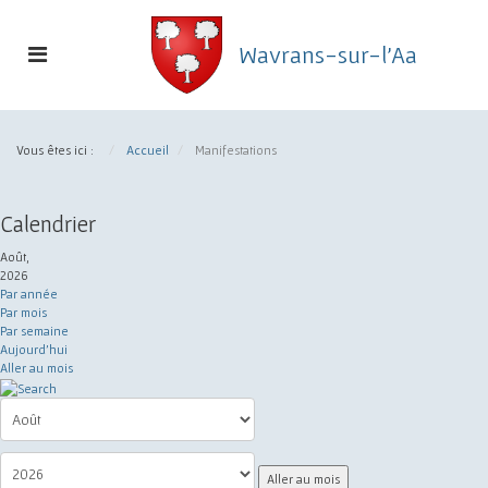
Toggle navigation
Wavrans-sur-l'Aa
Commune de Wavrans-sur-l'Aa
Vous êtes ici :
Accueil
Manifestations
Calendrier
Août,
2026
Par année
Par mois
Par semaine
Aujourd'hui
Aller au mois
Aller au mois