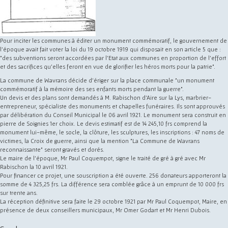
Pour inciter les communes à éditer un monument commémoratif, le gouvernement de
l'époque avait fait voter la loi du 19 octobre 1919 qui disposait en son article 5 que :
"des subventions seront accordées par l'Etat aux communes en proportion de l'effort
et des sacrifices qu'elles feront en vue de glorifier les héros morts pour la patrie".
La commune de Wavrans décide d'ériger sur la place communale "un monument
commémoratif à la mémoire des ses enfants morts pendant la guerre".
Un devis et des plans sont demandés à M. Rabischon d'Aire sur la Lys, marbrier-
entrepreneur, spécialiste des monuments et chapelles funéraires. Ils sont approuvés
par délibération du Conseil Municipal le 06 avril 1921. Le monument sera construit en
pierre de Soignies 1er choix. Le devis estimatif est de 14 245,10 frs comprend la
monument lui-même, le socle, la clôture, les sculptures, les inscriptions : 47 noms de
victimes, la Croix de guerre, ainsi que la mention "La Commune de Wavrans
reconnaissante" seront gravés et dorés.
Le maire de l'époque, Mr Paul Coquempot, signe le traité de gré à gré avec Mr
Rabischon la 10 avril 1921.
Pour financer ce projet, une souscription a été ouverte. 256 donateurs apporteront la
somme de 4 325,25 frs. La différence sera comblée grâce à un emprunt de 10 000 frs
sur trente ans.
La réception définitive sera faite le 29 octobre 1921 par Mr Paul Coquempot, Maire, en
présence de deux conseillers municipaux, Mr Omer Godart et Mr Henri Dubois.