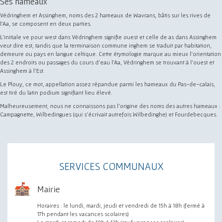
Ses hameaux
Védringhem et Assinghem, noms des 2 hameaux de Wavrans, bâtis sur les rives de
l'Aa, se composent en deux parties.
L'initiale ve pour west dans Védringhem signifie ouest et celle de as dans Assinghem
veut dire est, tandis que la terminaison commune inghem se traduit par habitation,
demeure ou pays en langue celtique. Cette étymologie marque au mieux l'orientation
des 2 endroits ou passages du cours d'eau l'Aa, Védringhem se trouvant à l'ouest et
Assinghem à l'Est.
Le Plouy, ce mot, appellation assez répandue parmi les hameaux du Pas-de-calais,
est tiré du latin podium signifiant lieu élevé.
Malheureusement, nous ne connaissons pas l'origine des noms des autres hameaux :
Campagnette, Wilbedingues (qui s'écrivait autrefois Wilbedinghe) et Fourdebecques.
SERVICES COMMUNAUX
Mairie
Horaires : le lundi, mardi, jeudi et vendredi de 15h à 18h (fermé à
17h pendant les vacances scolaires)