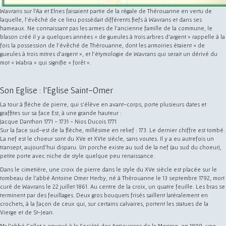
Wavrans sur l'Aa et Elnes faisaient partie de la régale de Thérouanne en vertu de
laquelle, l'évêché de ce lieu possédait différents fiefs à Wavrans et dans ses
hameaux. Ne connaissant pas les armes de l'ancienne famille de la commune, le
blason créé il y a quelques années « de gueules à trois arbres d'argent » rappelle à la
fois la possession de l'évêché de Thérouanne, dont les armoiries étaient « de
gueules à trois mitres d'argent », et l'étymologie de Wavrans qui serait un dérivé du
mot « Wabra » qui signifie « forêt ».
Son Eglise : l'Eglise Saint-Omer
La tour à flèche de pierre, qui s'élève en avant-corps, porte plusieurs dates et
graffites sur sa face Est, à une grande hauteur :
Jacque Danthon 1771 - 1731 - Nios Ducois 1771
Sur la face sud-est de la flèche, millésime en relief : 173. Le dernier chiffre est tombé.
La nef est le choeur sont du XVe et XVIe siècle, sans voutes. Il y a eu autrefois un
transept, aujourd'hui disparu. Un porche existe au sud de la nef (au sud du choeur),
petite porte avec niche de style quelque peu renaissance.
Dans le cimetière, une croix de pierre dans le style du XVe siècle est placée sur le
tombeau de l'abbé Antoine Omer Herby, né à Thérouanne le 13 septembre 1792, mort
curé de Wavrans le 22 juillet 1861. Au centre de la croix, un quatre feuille. Les bras se
terminent par des feuillages. Deux gros bouquets frisés saillent latéralement en
crochets, à la façon de ceux qui, sur certains calvaires, portent les statues de la
Vierge et de St-Jean.
Mr l'abbé Collet a envoyé à la Société des Antiquaires de la Morinie, en 1899, une