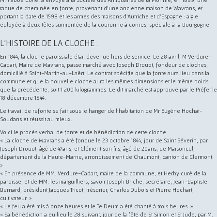
taque de cheminée en fonte, provenant d'une ancienne maison de Wavrans, et
portant la date de 1598 et les armes des maisons d'Autriche et d'Espagne : aigle
éployée à deux têtes surmontée de la couronne à cornes, spéciale à la Bourgogne.
L'HISTOIRE DE LA CLOCHE :
En 1844, la cloche paroissiale était devenue hors de service. Le 28 avril, M Verdure-
Cadart, Maire de Wavrans, passe marché avec Joseph Drouot, fondeur de cloches,
domicilié à Saint-Martin-au-Laërt. Le contrat spécifie que la fonte aura lieu dans la
commune et que la nouvelle cloche aura les mêmes dimensions et le même poids
que la précédente, soit 1 200 kilogrammes. Le dit marché est approuvé par le Préfet le
18 décembre 1844.
Le travail de refonte se fait sous le hanger de l'habitation de Mr Eugène Hochat-
Soudans et réussit au mieux.
Voici le procès verbal de fonte et de bénédiction de cette cloche :
« La cloche de Wavrans a été fondue le 23 octobre 1844, jour de Saint Séverin, par
Joseph Drouot, âgé de 47ans, et Clément son fils, âgé de 20ans, de Maisoncel,
département de la Haute-Marne, arrondissement de Chaumont, canton de Clermont.
»
« En présence de MM. Verdure-Cadart, maire de la commune, et Herby curé de la
paroisse, et de MM. les marguilliers, savoir Joseph Briche, secrétaire, Jean-Baptiste
Bernard, président Jacques Tricot, trésorier, Charles Dubois et Pierre Hochart,
cultivateur. »
« Le feu a été mis à onze heures et le Te Deum a été chanté à trois heures. »
« Sa bénédiction a eu lieu le 28 suivant, jour de la fête de St Simon et St Jude, par M.