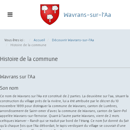
Toggle
Wavrans-sur-l'Aa
navigation
Commune
de
Vous êtes ici :
Accueil
Découvrir Wavrans-sur-l'Aa
Wavrans-
Histoire de la commune
sur-
l'Aa
Histoire de la commune
Wavrans sur l'Aa
Son nom
Ce nom de Wavrans sur l'Aa est constitué de 2 parties. La deuxième sur l'aa, situant la
construction du village près de la rivière, lui a été attribuée par le décret du 10
novembre 1899 pour distinguer la commune de Wavrans, canton de Lumbres,
arrondissement de Saint-omer d'avec la commune de Wavrans, canton de Saint-Pol
appelée Wavrans-sur-Ternoise. Quant à l'autre partie Wavrans, vient de 2 mots
celtiques Wanver - Randt qui se traduit par bord de l'étang. Ce nom fut donné du fait
qu'à chaque fois que l'Aa débordait, le tapis verdoyant du village se couvrait d'une