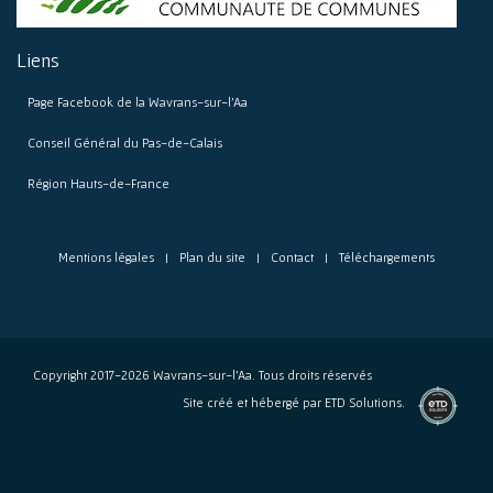
Liens
Page Facebook de la Wavrans-sur-l’Aa
Conseil Général du Pas-de-Calais
Région Hauts-de-France
Mentions légales
Plan du site
Contact
Téléchargements
Copyright 2017-2026 Wavrans-sur-l’Aa. Tous droits réservés
l'agence
Site créé et hébergé par
ETD Solutions.
de
création
de
site