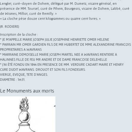
Lenglet, curé-doyen de Dohem, délégué par M. Dumetz, vicaire général, en
présence de MM. Toursel, curé de Pihem, Bourgeois, vicaire de Dohem, Labbé, curé
de Wismes, Milliot, curé de Remilly. »
« La cloche pèse douze cent kilogrammes ou quatre cent livres. »
(R. RODIERE)
Inscription de la cloche :
* JE M'APPELLE MARIE JOSEPH JULIE JOSEPHINE HENRIETTE OMER HELENE
* PARRAIN MR OMER GARDIEN FILS DE MR HUBERTET DE MME ALEXANDRINE FRANCOIS
PROPRIETAIRES A WAVRANS
* MARRAINE DEMOISELLE MARIE JOSEPH MARTEL NEE A WAVRANS RENTIERE A
HALINNES FILLE DE FEU MR ANDRE ET DE DAME FRANCOISE DELEHELLE
* J'AI ÉTÉ FONDU EN 1844 EN PRESENCE DE MM. VERDURE CADART MAIRE ET HENRY
CURE DUDIT WAVRANS. DROUOT ET SON FILS FONDEURS.
VIERGE, EVEQUE, TETE D'ANGES.
DIAMETRE : 1m31.
Le Monuments aux morts