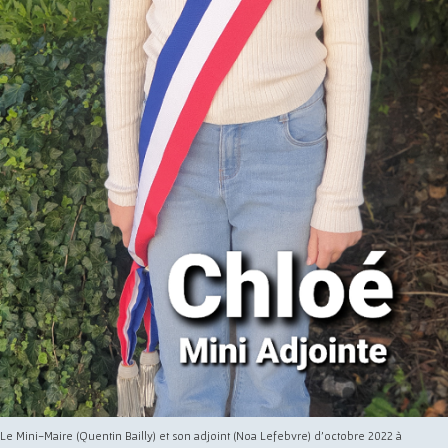
Le Mini-Maire (Quentin Bailly) et son adjoint (Noa Lefebvre) d'octobre 2022 à