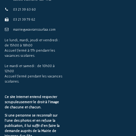
03 21 39 63 60
03 21 39 79 62
mairie@wavranssurlaa.com
Le lundi, mardi, jeudi et vendredi :
de 15h00 à 18h00
Accueil fermé à 17h pendant les
vacances scolaires.
Le mardi et samedi : de 10h00 à
12h00
Accueil fermé pendant les vacances
scolaires.
Ce site Internet entend respecter
scrupuleusement le droit à l'image
de chacune et chacun.
Si une personne se reconnaît sur
l'une des photos et en refuse la
publication, il lui suffit d'en faire la
demande auprès de la Mairie de
Wavrans-Sur-l'Aa.