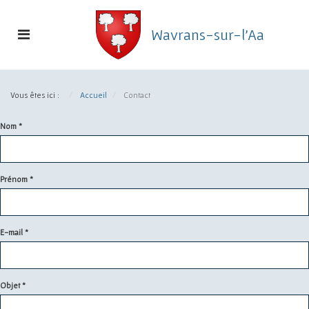
Toggle
Wavrans-sur-l'Aa
navigation
Commune
de
Vous êtes ici :
Accueil
Contact
Wavrans-
sur-
Nom
*
l'Aa
Prénom
*
E-mail
*
Objet
*