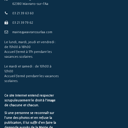
62380 Wavrans-sur-l'Aa
03 21 39 63 60
03 21 39 79 62
mairie@wavranssurlaa.com
Le lundi, mardi, jeudi et vendredi :
de 15h00 à 18h00
Accueil fermé à 17h pendant les
vacances scolaires.
Le mardi et samedi : de 10h00 à
12h00
Accueil fermé pendant les vacances
scolaires.
Ce site Internet entend respecter
scrupuleusement le droit à l'image
de chacune et chacun.
Si une personne se reconnaît sur
l'une des photos et en refuse la
publication, il lui suffit d'en faire la
demande auprès de la Mairie de