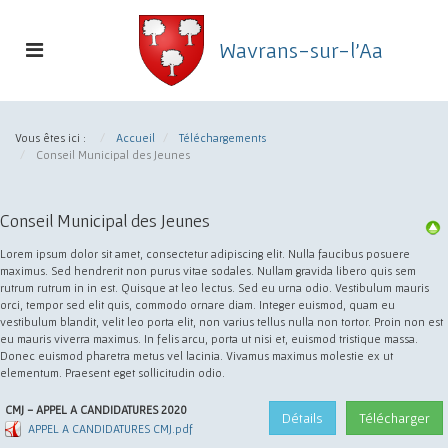
Toggle
Wavrans-sur-l'Aa
navigation
Commune
de
Vous êtes ici :
Accueil
Téléchargements
Wavrans-
Conseil Municipal des Jeunes
sur-
l'Aa
Téléchargements
Conseil Municipal des Jeunes
Lorem ipsum dolor sit amet, consectetur adipiscing elit. Nulla faucibus posuere
maximus. Sed hendrerit non purus vitae sodales. Nullam gravida libero quis sem
rutrum rutrum in in est. Quisque at leo lectus. Sed eu urna odio. Vestibulum mauris
orci, tempor sed elit quis, commodo ornare diam. Integer euismod, quam eu
vestibulum blandit, velit leo porta elit, non varius tellus nulla non tortor. Proin non est
eu mauris viverra maximus. In felis arcu, porta ut nisi et, euismod tristique massa.
Donec euismod pharetra metus vel lacinia. Vivamus maximus molestie ex ut
elementum. Praesent eget sollicitudin odio.
CMJ - APPEL A CANDIDATURES 2020
Détails
Télécharger
APPEL A CANDIDATURES CMJ.pdf