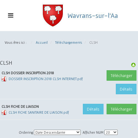
Toggle
Wavrans-sur-l'Aa
navigation
Commune
de
Vous êtes ici :
Accueil
Téléchargements
CLSH
Wavrans-
sur-
l'Aa
Téléchargements
CLSH
CLSH DOSSIER INSCRIPTION 2018
Télécharger
DOSSIER INSCRIPTION 2018 CLSH INTERNET.pdf
Détails
CLSH FICHE DE LIAISON
Détails
Télécharger
CLSH FICHE SANITAIRE DE LIAISON.pdf
Ordering
Afficher NUM