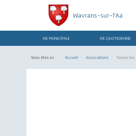
Wavrans-sur-l'Aa
Commune
de
VIE MUNICIPALE
VIE QUOTIDIENNE
Wavrans-
sur-
Vous êtes ici :
Accueil
Associations
Toutes les
l'Aa
L