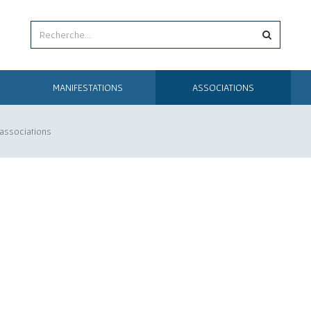
MANIFESTATIONS
ASSOCIATIONS
 associations
es vieilles mécaniques Campagnettoises de l'