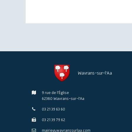
Wavrans-sur-l'Aa
9 rue de l'Église
62380 Wavrans-sur-l'Aa
03 21 39 63 60
03 21 39 79 62
mairie@wavranssurlaa.com