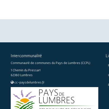
Intercommunalité
L
Communauté de communes du Pays de Lumbres (CCPL)
1 Chemin du Pressart
62380 Lumbres
cc-paysdelumbres.fr